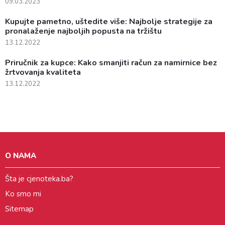
09.03.2023
Kupujte pametno, uštedite više: Najbolje strategije za
pronalaženje najboljih popusta na tržištu
13.12.2022
Priručnik za kupce: Kako smanjiti račun za namirnice bez
žrtvovanja kvaliteta
13.12.2022
O NAMA
Šta je cjenoteka.ba?
Ko smo mi
Sitemap