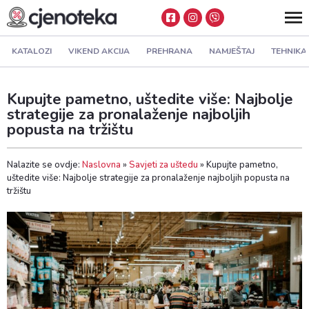
KATALOZI
VIKEND AKCIJA
PREHRANA
NAMJEŠTAJ
TEHNIKA
Kupujte pametno, uštedite više: Najbolje
strategije za pronalaženje najboljih
popusta na tržištu
Nalazite se ovdje:
Naslovna
»
Savjeti za uštedu
»
Kupujte pametno,
uštedite više: Najbolje strategije za pronalaženje najboljih popusta na
tržištu