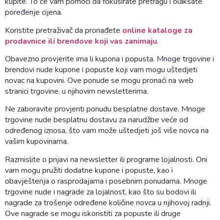
kupite. To će vam pomoći da fokusirate pretragu i olakšate
poređenje cijena.
Koristite pretraživač da pronađete
online kataloge za
prodavnice ili brendove koji vas zanimaju
.
Obavezno provjerite ima li kupona i popusta. Mnoge trgovine i
brendovi nude kupone i popuste koji vam mogu uštedjeti
novac na kupovini. Ove ponude se mogu pronaći na web
stranici trgovine, u njihovim newsletterima.
Ne zaboravite provjeriti ponudu besplatne dostave. Mnoge
trgovine nude besplatnu dostavu za narudžbe veće od
određenog iznosa, što vam može uštedjeti još više novca na
vašim kupovinama.
Razmislite o prijavi na newsletter ili programe lojalnosti. Oni
vam mogu pružiti dodatne kupone i popuste, kao i
obavještenja o rasprodajama i posebnim ponudama. Mnoge
trgovine nude i nagrade za lojalnost, kao što su bodovi ili
nagrade za trošenje određene količine novca u njihovoj radnji.
Ove nagrade se mogu iskoristiti za popuste ili druge