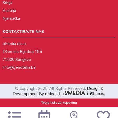
Srbija
Austrija
Njemačka
KONTAKTIRAJTE NAS
oMedia d.o.o.
Džemala Bijedića 185
71000 Sarajevo
info@cjenoteka.ba
© Copyright 2025. All Rights Reserved.
Design &
Development By oMedia.ba
i
iShop.ba
Tvoja lista za kupovinu