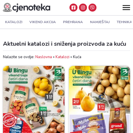
KATALOZI
VIKEND AKCIJA
PREHRANA
NAMJEŠTAJ
TEHNIKA
Aktuelni katalozi i sniženja proizvoda za kuću
Nalazite se ovdje:
Naslovna
»
Katalozi
»
Kuća