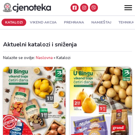
KATALOZI
VIKEND AKCIJA
PREHRANA
NAMJEŠTAJ
TEHNIKA
Aktuelni katalozi i sniženja
Nalazite se ovdje:
Naslovna
»
Katalozi