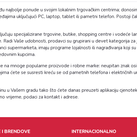
najbolje ponude u svojim lokalnim trgovačkim centrima; donosimo na
ajima uključujući PC, laptop, tablet ili pametni telefon. Postoji ča
ključuju specijalizirane trgovine, butike, shopping centre i vodeće 
 Radi Vaše udobnosti, prodavci su grupirani u devet kategorija za j
anci supermarketa, imaju programe lojalnosti ili nagrađivanja koji
 redovnim kupcima.
 ćete na mnoge popularne proizvode i robne marke: neupitan znak os
ma ćete se susresti kreću se od pametnih telefona i električnih uređ
nu u Vašem gradu tako što ćete danas preuzeti aplikaciju cjenotek
no vrijeme, podaci za kontakt i adrese.
 I BRENDOVE
INTERNACIONALNO