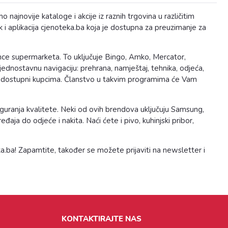
jnovije kataloge i akcije iz raznih trgovina u različitim
k i aplikacija cjenoteka.ba koja je dostupna za preuzimanje za
lance supermarketa. To uključuje Bingo, Amko, Mercator,
ednostavnu navigaciju: prehrana, namještaj, tehnika, odjeća,
 su dostupni kupcima. Članstvo u takvim programima će Vam
iguranja kvalitete. Neki od ovih brendova uključuju Samsung,
aja do odjeće i nakita. Naći ćete i pivo, kuhinjski pribor,
a.ba! Zapamtite, također se možete prijaviti na newsletter i
KONTAKTIRAJTE NAS