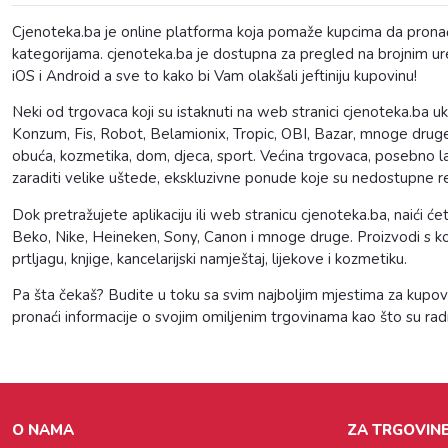
Cjenoteka.ba je online platforma koja pomaže kupcima da pronađu 
kategorijama. cjenoteka.ba je dostupna za pregled na brojnim uređ
iOS i Android a sve to kako bi Vam olakšali jeftiniju kupovinu!
Neki od trgovaca koji su istaknuti na web stranici cjenoteka.ba u
Konzum, Fis, Robot, Belamionix, Tropic, OBI, Bazar, mnoge druge.
obuća, kozmetika, dom, djeca, sport. Većina trgovaca, posebno l
zaraditi velike uštede, ekskluzivne ponude koje su nedostupne
Dok pretražujete aplikaciju ili web stranicu cjenoteka.ba, naići
Beko, Nike, Heineken, Sony, Canon i mnoge druge. Proizvodi s koji
prtljagu, knjige, kancelarijski namještaj, lijekove i kozmetiku.
Pa šta čekaš? Budite u toku sa svim najboljim mjestima za kupovi
pronaći informacije o svojim omiljenim trgovinama kao što su rad
O NAMA
ZA TRGOVINE