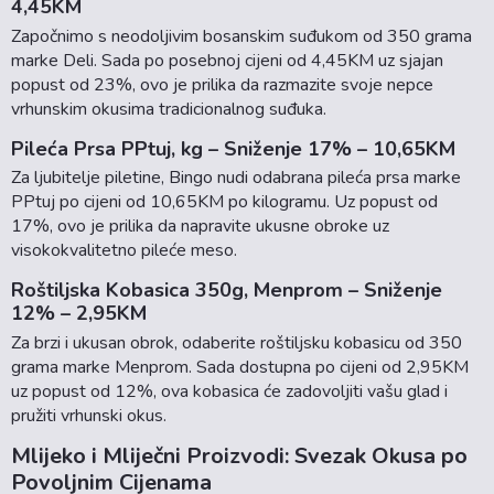
4,45KM
Započnimo s neodoljivim bosanskim suđukom od 350 grama
marke Deli. Sada po posebnoj cijeni od 4,45KM uz sjajan
popust od 23%, ovo je prilika da razmazite svoje nepce
vrhunskim okusima tradicionalnog suđuka.
Pileća Prsa PPtuj, kg – Sniženje 17% – 10,65KM
Za ljubitelje piletine, Bingo nudi odabrana pileća prsa marke
PPtuj po cijeni od 10,65KM po kilogramu. Uz popust od
17%, ovo je prilika da napravite ukusne obroke uz
visokokvalitetno pileće meso.
Roštiljska Kobasica 350g, Menprom – Sniženje
12% – 2,95KM
Za brzi i ukusan obrok, odaberite roštiljsku kobasicu od 350
grama marke Menprom. Sada dostupna po cijeni od 2,95KM
uz popust od 12%, ova kobasica će zadovoljiti vašu glad i
pružiti vrhunski okus.
Mlijeko i Mliječni Proizvodi: Svezak Okusa po
Povoljnim Cijenama