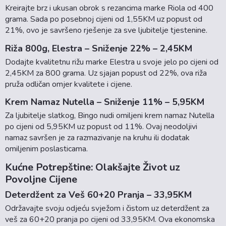
Kreirajte brz i ukusan obrok s rezancima marke Riola od 400
grama. Sada po posebnoj cijeni od 1,55KM uz popust od
21%, ovo je savršeno rješenje za sve ljubitelje tjestenine.
Riža 800g, Elestra – Sniženje 22% – 2,45KM
Dodajte kvalitetnu rižu marke Elestra u svoje jelo po cijeni od
2,45KM za 800 grama. Uz sjajan popust od 22%, ova riža
pruža odličan omjer kvalitete i cijene.
Krem Namaz Nutella – Sniženje 11% – 5,95KM
Za ljubitelje slatkog, Bingo nudi omiljeni krem namaz Nutella
po cijeni od 5,95KM uz popust od 11%. Ovaj neodoljivi
namaz savršen je za razmazivanje na kruhu ili dodatak
omiljenim poslasticama.
Kućne Potrepštine: Olakšajte Život uz
Povoljne Cijene
Deterdžent za Veš 60+20 Pranja – 33,95KM
Održavajte svoju odjeću svježom i čistom uz deterdžent za
veš za 60+20 pranja po cijeni od 33,95KM. Ova ekonomska