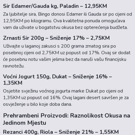
Sir Edamer/Gauda kg, Paladin – 12,95KM
Za ljubitelje sira, Bingo donosi Edamer ili Gauda sir po cijeni od
12,95KM po kilogramu. Ova kvalitetna ponuda omogućava
vam da uživate u bogatstvu okusa bez opterećenja budžeta.
Zrnasti Sir 200g – Sniženje 17% – 2,75KM
Uživajte u laganoj zakusci s 200 grama zrnatog sira po
posebnoj cijeni od 2,75KM uz popust od 17%. Ovaj sir dodat
će posebnu notu vašim jelima bez da naruši vašu financijsku
ravnotežu.
Voćni Jogurt 150g, Dukat – Sniženje 16% –
1,35KM
Osjetite svježinu voćnog jogurta marke Dukat po cijeni od
1,35KM uz popust od 16%. Ovaj lagani desert savršen je za
osvježenje u bilo koje doba dana.
Prehrambeni Proizvodi: Raznolikost Okusa na
Jedinom Mjestu
Rezanci 400g, Riola – Sniženje 21% – 1,55KM