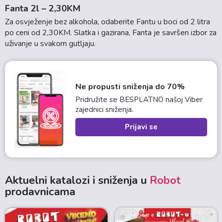
Fanta 2l – 2,30KM
Za osvježenje bez alkohola, odaberite Fantu u boci od 2 litra
po ceni od 2,30KM. Slatka i gazirana, Fanta je savršen izbor za
uživanje u svakom gutljaju.
Ne propusti sniženja do 70%
Pridružite se BESPLATNO našoj Viber
zajednici sniženja.
Prijavi se
Aktuelni katalozi i sniženja u
Robot
prodavnicama