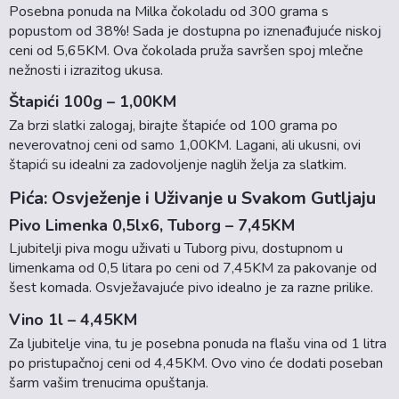
Posebna ponuda na Milka čokoladu od 300 grama s
popustom od 38%! Sada je dostupna po iznenađujuće niskoj
ceni od 5,65KM. Ova čokolada pruža savršen spoj mlečne
nežnosti i izrazitog ukusa.
Štapići 100g – 1,00KM
Za brzi slatki zalogaj, birajte štapiće od 100 grama po
neverovatnoj ceni od samo 1,00KM. Lagani, ali ukusni, ovi
štapići su idealni za zadovoljenje naglih želja za slatkim.
Pića: Osvježenje i Uživanje u Svakom Gutljaju
Pivo Limenka 0,5lx6, Tuborg – 7,45KM
Ljubitelji piva mogu uživati u Tuborg pivu, dostupnom u
limenkama od 0,5 litara po ceni od 7,45KM za pakovanje od
šest komada. Osvježavajuće pivo idealno je za razne prilike.
Vino 1l – 4,45KM
Za ljubitelje vina, tu je posebna ponuda na flašu vina od 1 litra
po pristupačnoj ceni od 4,45KM. Ovo vino će dodati poseban
šarm vašim trenucima opuštanja.