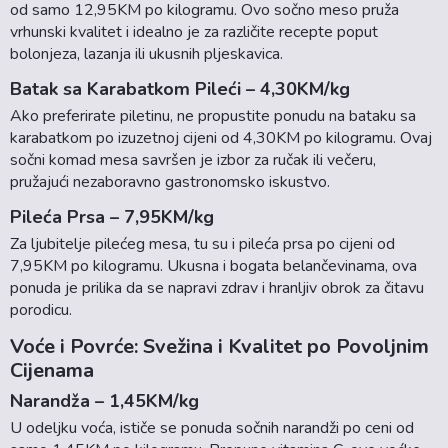
od samo 12,95KM po kilogramu. Ovo sočno meso pruža
vrhunski kvalitet i idealno je za različite recepte poput
bolonjeza, lazanja ili ukusnih pljeskavica.
Batak sa Karabatkom Pileći – 4,30KM/kg
Ako preferirate piletinu, ne propustite ponudu na bataku sa
karabatkom po izuzetnoj cijeni od 4,30KM po kilogramu. Ovaj
sočni komad mesa savršen je izbor za ručak ili večeru,
pružajući nezaboravno gastronomsko iskustvo.
Pileća Prsa – 7,95KM/kg
Za ljubitelje pilećeg mesa, tu su i pileća prsa po cijeni od
7,95KM po kilogramu. Ukusna i bogata belančevinama, ova
ponuda je prilika da se napravi zdrav i hranljiv obrok za čitavu
porodicu.
Voće i Povrće: Svežina i Kvalitet po Povoljnim
Cijenama
Narandža – 1,45KM/kg
U odeljku voća, ističe se ponuda sočnih narandži po ceni od