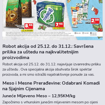
Robot akcija od 25.12. do 31.12.: Savršena
prilika za uštedu na najkvalitetnijim
proizvodima
Robot akcija od 25.12. do 31.12. najavljuje izvanrednu priliku
za uštedu . Ova specijalna akcija obuhvata širok spektar
proizvoda, a mi smo istražili najatraktivnije ponude za vas.
Meso i Mesne Prerađevine: Odabrani Komadi
na Sjajnim Cijenama
Juneće Mljeveno Meso – 12,95KM/kg
Započnimo s vrhunskim junećim mljevenim mesom po cijeni