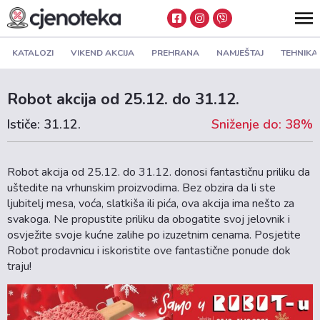
KATALOZI
VIKEND AKCIJA
PREHRANA
NAMJEŠTAJ
TEHNIKA
Robot akcija od 25.12. do 31.12.
Ističe: 31.12.
Sniženje do: 38%
Robot akcija od 25.12. do 31.12. donosi fantastičnu priliku da
uštedite na vrhunskim proizvodima. Bez obzira da li ste
ljubitelj mesa, voća, slatkiša ili pića, ova akcija ima nešto za
svakoga. Ne propustite priliku da obogatite svoj jelovnik i
osvježite svoje kućne zalihe po izuzetnim cenama. Posjetite
Robot prodavnicu i iskoristite ove fantastične ponude dok
traju!