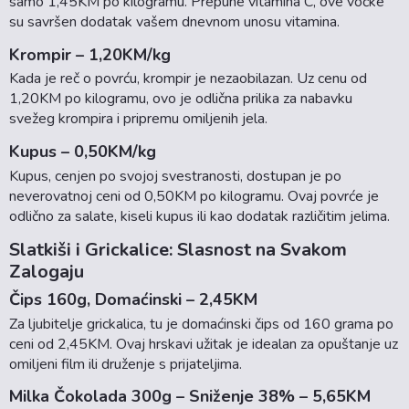
samo 1,45KM po kilogramu. Prepune vitamina C, ove voćke
su savršen dodatak vašem dnevnom unosu vitamina.
Krompir – 1,20KM/kg
Kada je reč o povrću, krompir je nezaobilazan. Uz cenu od
1,20KM po kilogramu, ovo je odlična prilika za nabavku
svežeg krompira i pripremu omiljenih jela.
Kupus – 0,50KM/kg
Kupus, cenjen po svojoj svestranosti, dostupan je po
neverovatnoj ceni od 0,50KM po kilogramu. Ovaj povrće je
odlično za salate, kiseli kupus ili kao dodatak različitim jelima.
Slatkiši i Grickalice: Slasnost na Svakom
Zalogaju
Čips 160g, Domaćinski – 2,45KM
Za ljubitelje grickalica, tu je domaćinski čips od 160 grama po
ceni od 2,45KM. Ovaj hrskavi užitak je idealan za opuštanje uz
omiljeni film ili druženje s prijateljima.
Milka Čokolada 300g – Sniženje 38% – 5,65KM