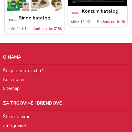
Konzum katalog
Bingo katalog
Ističe: 11.02.
Sniženo do: 60%
Ističe: 11.01.
Sniženo do: 61%
O NAMA
Šta je cjenoteka.ba?
Ko smo mi
Sitemap
ZA TRGOVINE I BRENDOVE
Šta mi radimo
Za trgovine