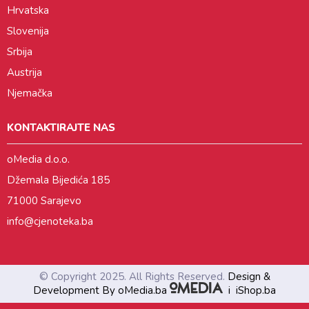
Hrvatska
Slovenija
Srbija
Austrija
Njemačka
KONTAKTIRAJTE NAS
oMedia d.o.o.
Džemala Bijedića 185
71000 Sarajevo
info@cjenoteka.ba
© Copyright 2025. All Rights Reserved.
Design &
Development By oMedia.ba
i
iShop.ba