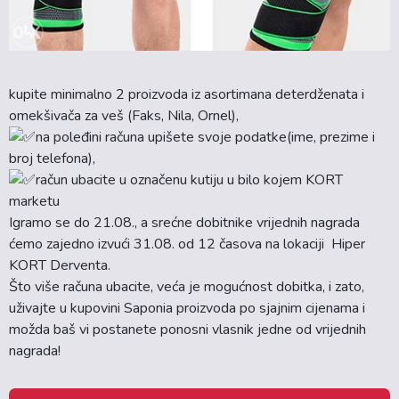
kupite minimalno 2 proizvoda iz asortimana deterdženata i
omekšivača za veš (Faks, Nila, Ornel),
na poleđini računa upišete svoje podatke(ime, prezime i
broj telefona),
račun ubacite u označenu kutiju u bilo kojem KORT
marketu
Igramo se do 21.08., a srećne dobitnike vrijednih nagrada
ćemo zajedno izvući 31.08. od 12 časova na lokaciji Hiper
KORT Derventa.
Što više računa ubacite, veća je mogućnost dobitka, i zato,
uživajte u kupovini Saponia proizvoda po sjajnim cijenama i
možda baš vi postanete ponosni vlasnik jedne od vrijednih
nagrada!