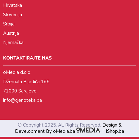
Hrvatska
Slovenija
Srbija
Austrija
Njemačka
KONTAKTIRAJTE NAS
oMedia d.o.o.
Džemala Bijedića 185
71000 Sarajevo
info@cjenoteka.ba
© Copyright 2025. All Rights Reserved.
Design &
Development By oMedia.ba
i
iShop.ba