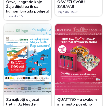
Osvoji nagrade koje
OSVJEŽI SVOJU
Žuja dijeli pa ih sa
ZABAVU!
kumom bratski podijeli!
Traje do: 15.08.
Traje do: 15.08.
Za najbolji osjećaj
QUATTRO – u svakom
ljetni, Uz Nestle i
ima nešto posebno