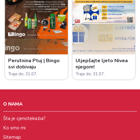
Perutnina Ptuj | Bingo
Uljepšajte ljeto Nivea
svi dobivaju
njegom!
Traje do: 31.07.
Traje do: 31.07.
O NAMA
Šta je cjenoteka.ba?
Ko smo mi
Sitemap