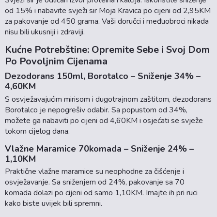
Svježi sir je odličan izvor proteina i kalcija. Iskoristite sniženje
od 15% i nabavite svježi sir Moja Kravica po cijeni od 2,95KM
za pakovanje od 450 grama. Vaši doručci i međuobroci nikada
nisu bili ukusniji i zdraviji.
Kućne Potrebštine: Opremite Sebe i Svoj Dom
Po Povoljnim Cijenama
Dezodorans 150ml, Borotalco – Sniženje 34% –
4,60KM
S osvježavajućim mirisom i dugotrajnom zaštitom, dezodorans
Borotalco je nepogrešiv odabir. Sa popustom od 34%,
možete ga nabaviti po cijeni od 4,60KM i osjećati se svježe
tokom cijelog dana.
Vlažne Maramice 70komada – Sniženje 24% –
1,10KM
Praktične vlažne maramice su neophodne za čišćenje i
osvježavanje. Sa sniženjem od 24%, pakovanje sa 70
komada dolazi po cijeni od samo 1,10KM. Imajte ih pri ruci
kako biste uvijek bili spremni.