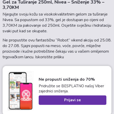
Gel za Tuširanje 250ml, Nivea – Sniženje 33% –
3,70KM
Njegujte svoju kožu sa visokokvalitetnim gelom za tuširanje
Nivea. Sa popustom od 33%, gel je dostupan po cijeni od
3,70KM za pakovanje od 250ml. Osjetite svježinu i hidrataciju
svaki put kad se okupate.
Ne propustite ovu fantastičnu “Robot” vikend akciju od 25.08.
do 27.08. Sjajni popusti na meso, voće, povrće, mliječne
proizvode i kućne potrebštine čekaju vas u vašem omiljenom
trgovačkom lancu. Iskoristite priliku
Ne propusti sniženja do 70%
Pridružite se BESPLATNO našoj Viber
zajednici sniženja.
Prijavi se