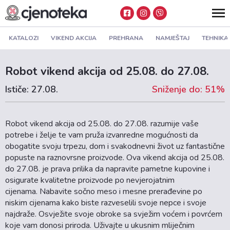
KATALOZI
VIKEND AKCIJA
PREHRANA
NAMJEŠTAJ
TEHNIKA
Robot vikend akcija od 25.08. do 27.08.
Ističe: 27.08.
Sniženje do: 51%
Robot vikend akcija od 25.08. do 27.08. razumije vaše
potrebe i želje te vam pruža izvanredne mogućnosti da
obogatite svoju trpezu, dom i svakodnevni život uz fantastične
popuste na raznovrsne proizvode. Ova vikend akcija od 25.08.
do 27.08. je prava prilika da napravite pametne kupovine i
osigurate kvalitetne proizvode po nevjerojatnim
cijenama. Nabavite sočno meso i mesne prerađevine po
niskim cijenama kako biste razveselili svoje nepce i svoje
najdraže. Osvježite svoje obroke sa svježim voćem i povrćem
koje vam donosi priroda. Uživajte u ukusnim mliječnim