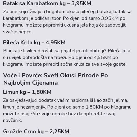
Batak sa Karabatkom kg – 3,95KM
Za one koji uživaju u bogatom okusu pilećeg bataka, batak sa
karabatkom je odličan izbor. Po cijeni od samo 3,95KM po
kilogramu, možete pripremiti ukusna jela koja će zadovoljiti
svačije nepce.
Pileća Krila kg – 4,95KM
Planirate li vikend roštilj sa prijateljima ili obitelji? Pileća krila
su uvijek dobrodošla na trpezi. Po cijeni od 4,95KM po
kilogramu, možete prirediti sočna krilca za sve svoje goste.
Voće i Povrće: Sveži Okusi Prirode Po
Najboljim Cijenama
Limun kg – 1,80KM
Za osvježavajući dodatak vašim napicima ili kao začin jelima,
limun je nezamjenjiv. Po cijeni od samo 1,80KM po kilogramu,
možete osvježiti svoje obroke bez da opteretite svoj
novčanik.
Grožđe Crno kg – 2,25KM