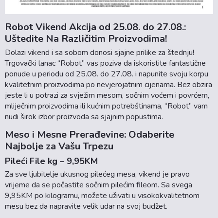
Robot Vikend Akcija od 25.08. do 27.08.:
Uštedite Na Različitim Proizvodima!
Dolazi vikend i sa sobom donosi sjajne prilike za štednju!
Trgovački lanac “Robot” vas poziva da iskoristite fantastične
ponude u periodu od 25.08. do 27.08. i napunite svoju korpu
kvalitetnim proizvodima po nevjerojatnim cijenama. Bez obzira
jeste li u potrazi za svježim mesom, sočnim voćem i povrćem,
mliječnim proizvodima ili kućnim potrebštinama, “Robot” vam
nudi širok izbor proizvoda sa sjajnim popustima.
Meso i Mesne Prerađevine: Odaberite
Najbolje za Vašu Trpezu
Pileći File kg – 9,95KM
Za sve ljubitelje ukusnog pilećeg mesa, vikend je pravo
vrijeme da se počastite sočnim pilećim fileom. Sa svega
9,95KM po kilogramu, možete uživati u visokokvalitetnom
mesu bez da napravite velik udar na svoj budžet.