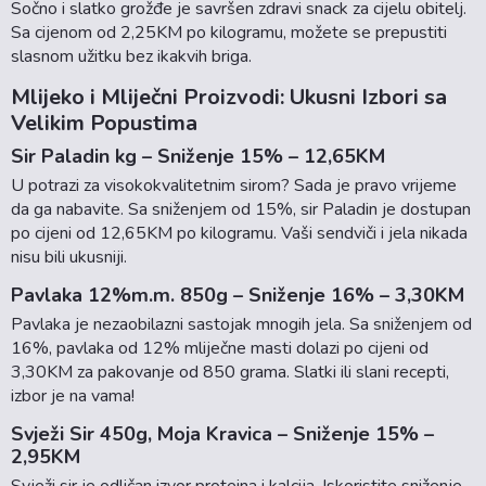
Sočno i slatko grožđe je savršen zdravi snack za cijelu obitelj.
Sa cijenom od 2,25KM po kilogramu, možete se prepustiti
slasnom užitku bez ikakvih briga.
Mlijeko i Mliječni Proizvodi: Ukusni Izbori sa
Velikim Popustima
Sir Paladin kg – Sniženje 15% – 12,65KM
U potrazi za visokokvalitetnim sirom? Sada je pravo vrijeme
da ga nabavite. Sa sniženjem od 15%, sir Paladin je dostupan
po cijeni od 12,65KM po kilogramu. Vaši sendviči i jela nikada
nisu bili ukusniji.
Pavlaka 12%m.m. 850g – Sniženje 16% – 3,30KM
Pavlaka je nezaobilazni sastojak mnogih jela. Sa sniženjem od
16%, pavlaka od 12% mliječne masti dolazi po cijeni od
3,30KM za pakovanje od 850 grama. Slatki ili slani recepti,
izbor je na vama!
Svježi Sir 450g, Moja Kravica – Sniženje 15% –
2,95KM