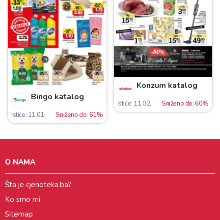
Konzum katalog
Bingo katalog
Ističe: 11.02.
Sniženo do: 60%
Ističe: 11.01.
Sniženo do: 61%
O NAMA
Šta je cjenoteka.ba?
Ko smo mi
Sitemap