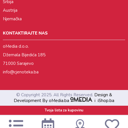
Srbija
Austrija
Njemačka
KONTAKTIRAJTE NAS
oMedia d.o.o.
Džemala Bijedića 185
71000 Sarajevo
info@cjenoteka.ba
© Copyright 2025. All Rights Reserved.
Design &
Development By oMedia.ba
i
iShop.ba
Tvoja lista za kupovinu