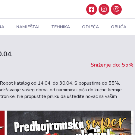
NA
NAMJEŠTAJ
TEHNIKA
ODJEĆA
OBUĆA
0.04.
Sniženje do: 55%
 od Robot katalog od 14.04. do 30.04. S popustima do 55%,
državanje vašeg doma, od namirnica i pića do kućne kemije,
ktronike. Ne propustite priliku da uštedite novac na vašim