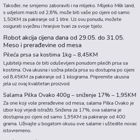
Također, ne smijemo zaboraviti i na mlijeko. Mlijeko Milk land,
s udjelom masti od 2,8%, može biti vaše po cijeni od samo
1,50KM za pakiranje od 1 litre. Uz ovu ponudu, možete
osigurati svježinu i hranjive tvari za svoje tijelo.
Robot akcija cijena dana od 29.05. do 31.05.
Meso i prerađevine od mesa
Pileća prsa sa kostima 1kg – 8,45KM
Ljubitelji mesa će biti oduševljeni ponudom pilećih prsa sa
kostima. Ova ukusna i sočna pileća prsa su dostupna po cijeni
od 8,45KM za pakiranje od 1 kilograma. Pripremite ukusna
jela uz ovaj kvalitetan proizvod.
Salama Pilka Ovako 400g – sniženje 17% – 1,95KM
Za one koji vole prerađevine od mesa, salama Pilka Ovako je
izbor koji vrijedi istražiti. Snižena za 17%, ova salama je
dostupna po cijeni od samo 1,95KM za pakiranje od 400
grama. Uživajte u bogatom okusu ove salame i uštedite novac
istovremeno.