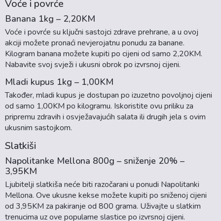
Voće i povrće
Banana 1kg – 2,20KM
Voće i povrće su ključni sastojci zdrave prehrane, a u ovoj
akciji možete pronaći nevjerojatnu ponudu za banane.
Kilogram banana možete kupiti po cijeni od samo 2,20KM.
Nabavite svoj svježi i ukusni obrok po izvrsnoj cijeni.
Mladi kupus 1kg – 1,00KM
Također, mladi kupus je dostupan po izuzetno povoljnoj cijeni
od samo 1,00KM po kilogramu. Iskoristite ovu priliku za
pripremu zdravih i osvježavajućih salata ili drugih jela s ovim
ukusnim sastojkom.
Slatkiši
Napolitanke Mellona 800g – sniženje 20% –
3,95KM
Ljubitelji slatkiša neće biti razočarani u ponudi Napolitanki
Mellona. Ove ukusne kekse možete kupiti po sniženoj cijeni
od 3,95KM za pakiranje od 800 grama. Uživajte u slatkim
trenucima uz ove popularne slastice po izvrsnoj cijeni.