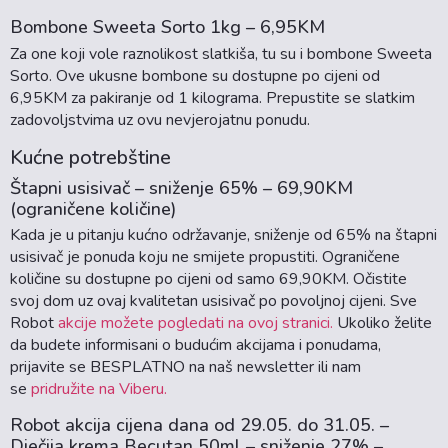
Bombone Sweeta Sorto 1kg – 6,95KM
Za one koji vole raznolikost slatkiša, tu su i bombone Sweeta
Sorto. Ove ukusne bombone su dostupne po cijeni od
6,95KM za pakiranje od 1 kilograma. Prepustite se slatkim
zadovoljstvima uz ovu nevjerojatnu ponudu.
Kućne potrebštine
Štapni usisivač – sniženje 65% – 69,90KM
(ograničene količine)
Kada je u pitanju kućno održavanje, sniženje od 65% na štapni
usisivač je ponuda koju ne smijete propustiti. Ograničene
količine su dostupne po cijeni od samo 69,90KM. Očistite
svoj dom uz ovaj kvalitetan usisivač po povoljnoj cijeni. Sve
Robot
akcije možete pogledati na ovoj stranici.
Ukoliko želite
da budete informisani o budućim akcijama i ponudama,
prijavite se BESPLATNO na naš newsletter ili nam
se
pridružite na Viberu.
Robot akcija cijena dana od 29.05. do 31.05. –
Dječija krema Becutan 50ml – sniženje 27% –