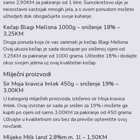
samo 2,90KM za pakiranje od 1 litre. Suncokretovo ulje je
neizostavni sastojak mnogih jela, a s ovom ponudom možete
uštedjeti dok obogaćujete svoje kuhanje.
Kečap Blagi Mellona 1000g – sniženje 18% –
3,25KM
Druga ponuda koja će vas zanimati je kečap Blagi Mellona.
Ovaj ukusni kečap je sada dostupan po sniženoj cijeni od
3,25KM za pakiranje od 1000 grama. Uštedite 18% i dodajte
okus svojim jelima uz ovaj kvalitetan kečap.
Mliječni proizvodi
Sir Moja kravica Imlek 450g – sniženje 19% –
3,00KM
U kategoriji mliječnih proizvoda, ističemo sir Moja kravica
Imlek. Ovaj izvrstan sir sada je snižen za 19% i možete ga
kupiti po cijeni od samo 3,00KM za pakiranje od 450 grama.
Uživajte u kvalitetnom siru bez da previše opteretite svoj
novčanik.
Mlijeko Milk land 2,8%m.m. 1l – 1,50KM