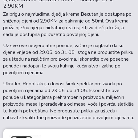
2,90KM
Za brigu o najmlađima, dječija krema Becutan je dostupna po
sniženoj cijeni od 2,90KM za pakiranje od 50ml. Ova krema
pruža nježnu njegu i hidrataciju za osjetljivu dječiju kožu, a
sada je dostupna po izuzetno povoljnoj cijeni.
Uz sve ove nevjerojatne ponude, važno je naglasiti da su
cijene vrijede od 29.05. do 31.05., stoga ne propustite priliku
za uštedu na različitim proizvodima. Iskoristite ove posebne
ponude i nadopunite svoju kuhinju, kućanstvo i zalihe po
povoljnim cijenama.
Ukratko, Robot akcija donosi širok spektar proizvoda po
povoljnim cijenama od 29.05. do 31.05. Iskoristite ove
ponude u kategorijama prehrambenih proizvoda, mliječnih
proizvoda, mesa i prerađevina od mesa, voća i povrća, slatkiša
te kućnih potrebština. Ne propustite priliku za uštedu i
nabavite kvalitetne proizvode po izuzetno povoljnim cijenama.