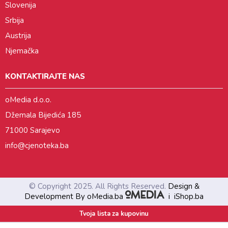
Slovenija
Srbija
Austrija
Njemačka
KONTAKTIRAJTE NAS
oMedia d.o.o.
Džemala Bijedića 185
71000 Sarajevo
info@cjenoteka.ba
© Copyright 2025. All Rights Reserved.
Design &
Development By oMedia.ba
i
iShop.ba
Tvoja lista za kupovinu