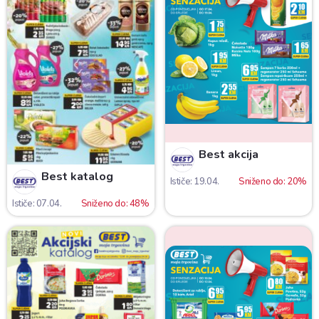
Best akcija
Best katalog
Ističe: 19.04.
Sniženo do: 20%
Ističe: 07.04.
Sniženo do: 48%