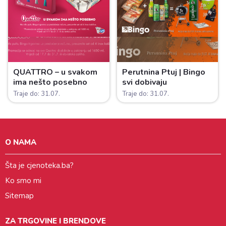
QUATTRO – u svakom
Perutnina Ptuj | Bingo
ima nešto posebno
svi dobivaju
Traje do: 31.07.
Traje do: 31.07.
O NAMA
Šta je cjenoteka.ba?
Ko smo mi
Sitemap
ZA TRGOVINE I BRENDOVE