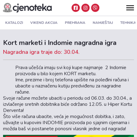
KATALOZI
VIKEND AKCIJA
PREHRANA
NAMJEŠTAJ
TEHNIKA
Kort marketi i Indomie nagradna igra
Nagradna igra traje do: 30.04.
Prava učešća imaju svi koji kupe najmanje 2 Indomie
proizvoda u bilo kojem KORT marketu.
Ime, prezime i broj telefona upišite na poleđini računa i
ubacite u naznačenu kutiju predviđenu za nagradne
račune.
Svoje račune možete ubaciti u periodu od 06.03. do 30.04., a
izvlačenje sretnih dobitnika biće održano 12.05. u Hiper Kortu
Derventa!
Što više računa ubacite, veća je mogućnost dobitka, i zato,
uživajte u kupovini INDOMIE proizvoda po sjajnim cijenama i
možda baš vi postanete ponosni vlasnik jedne od nagrada!