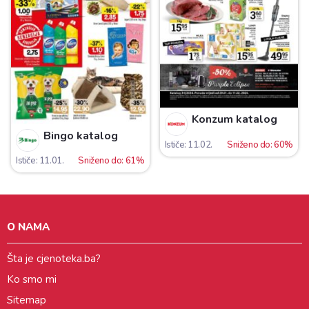
Konzum katalog
Bingo katalog
Ističe: 11.02.
Sniženo do: 60%
Ističe: 11.01.
Sniženo do: 61%
O NAMA
Šta je cjenoteka.ba?
Ko smo mi
Sitemap