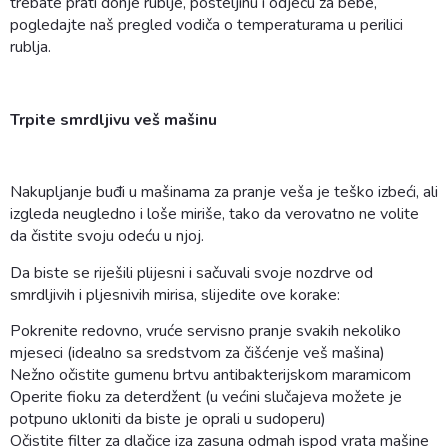
trebate prati donje rublje, posteljinu i odjeću za bebe,
pogledajte naš pregled vodiča o temperaturama u perilici
rublja.
Trpite smrdljivu veš mašinu
Nakupljanje buđi u mašinama za pranje veša je teško izbeći, ali
izgleda neugledno i loše miriše, tako da verovatno ne volite
da čistite svoju odeću u njoj.
Da biste se riješili plijesni i sačuvali svoje nozdrve od
smrdljivih i pljesnivih mirisa, slijedite ove korake:
Pokrenite redovno, vruće servisno pranje svakih nekoliko
mjeseci (idealno sa sredstvom za čišćenje veš mašina)
Nežno očistite gumenu brtvu antibakterijskom maramicom
Operite fioku za deterdžent (u većini slučajeva možete je
potpuno ukloniti da biste je oprali u sudoperu)
Očistite filter za dlačice iza zasuna odmah ispod vrata mašine