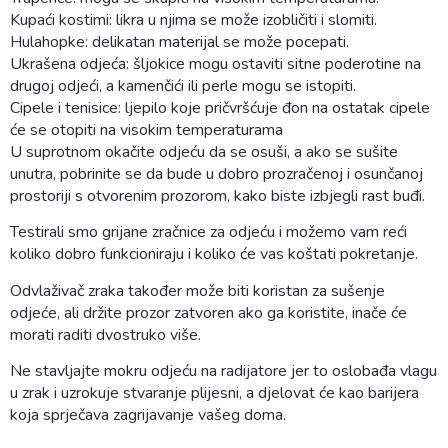
Kupaći kostimi: likra u njima se može izobličiti i slomiti.
Hulahopke: delikatan materijal se može pocepati.
Ukrašena odjeća: šljokice mogu ostaviti sitne poderotine na
drugoj odjeći, a kamenčići ili perle mogu se istopiti.
Cipele i tenisice: ljepilo koje pričvršćuje đon na ostatak cipele
će se otopiti na visokim temperaturama
U suprotnom okačite odjeću da se osuši, a ako se sušite
unutra, pobrinite se da bude u dobro prozračenoj i osunčanoj
prostoriji s otvorenim prozorom, kako biste izbjegli rast buđi.
Testirali smo grijane zračnice za odjeću i možemo vam reći
koliko dobro funkcioniraju i koliko će vas koštati pokretanje.
Odvlaživač zraka također može biti koristan za sušenje
odjeće, ali držite prozor zatvoren ako ga koristite, inače će
morati raditi dvostruko više.
Ne stavljajte mokru odjeću na radijatore jer to oslobađa vlagu
u zrak i uzrokuje stvaranje plijesni, a djelovat će kao barijera
koja sprječava zagrijavanje vašeg doma.