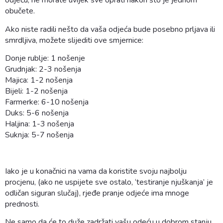
odjeću, ne morate uvijek sve oprati nakon što je jednom
obučete.
Ako niste radili nešto da vaša odjeća bude posebno prljava ili
smrdljiva, možete slijediti ove smjernice:
Donje rublje: 1 nošenje
Grudnjak: 2-3 nošenja
Majica: 1-2 nošenja
Bijeli: 1-2 nošenja
Farmerke: 6-10 nošenja
Duks: 5-6 nošenja
Haljina: 1-3 nošenja
Suknja: 5-7 nošenja
Iako je u konačnici na vama da koristite svoju najbolju
procjenu, (ako ne uspijete sve ostalo, ‘testiranje njuškanja’ je
odličan siguran slučaj), rjeđe pranje odjeće ima mnoge
prednosti.
Ne samo da će to duže zadržati vašu odeću u dobrom stanju,