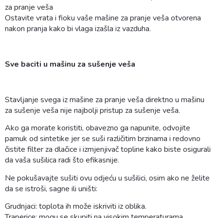
za pranje veša
Ostavite vrata i fioku vaše mašine za pranje veša otvorena
nakon pranja kako bi vlaga izašla iz vazduha.
Sve baciti u mašinu za sušenje veša
Stavljanje svega iz mašine za pranje veša direktno u mašinu
za sušenje veša nije najbolji pristup za sušenje veša.
Ako ga morate koristiti, obavezno ga napunite, odvojite
pamuk od sintetike jer se suši različitim brzinama i redovno
čistite filter za dlačice i izmjenjivač topline kako biste osigurali
da vaša sušilica radi što efikasnije.
Ne pokušavajte sušiti ovu odjeću u sušilici, osim ako ne želite
da se istroši, sagne ili uništi:
Grudnjaci: toplota ih može iskriviti iz oblika.
Traperice: mogu se skupiti na visokim temperaturama.