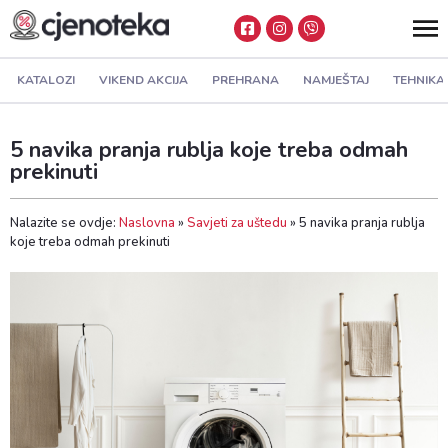
KATALOZI
VIKEND AKCIJA
PREHRANA
NAMJEŠTAJ
TEHNIKA
5 navika pranja rublja koje treba odmah
prekinuti
Nalazite se ovdje:
Naslovna
»
Savjeti za uštedu
»
5 navika pranja rublja
koje treba odmah prekinuti