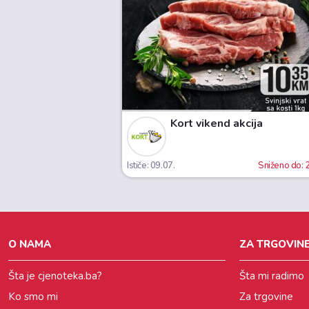
Kort vikend akcija
Ističe: 09.07.
Sniženo do:
O NAMA
ZA TRGOVINE
Šta je cjenoteka.ba?
Šta mi radimo
Ko smo mi
Za trgovine