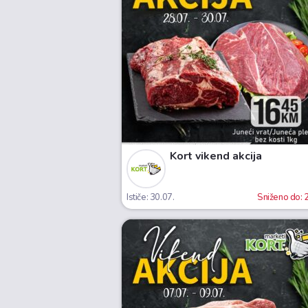
Kort vikend akcija
Ističe: 30.07.
Sniženo do: