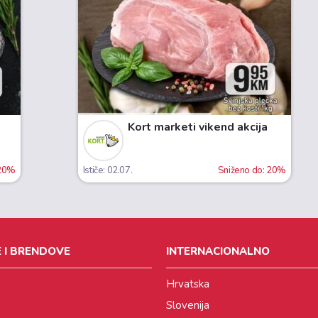
Kort marketi vikend akcija
 20%
Ističe: 02.07.
Sniženo do: 20%
 I BRENDOVE
INTERNACIONALNO
Hrvatska
Slovenija