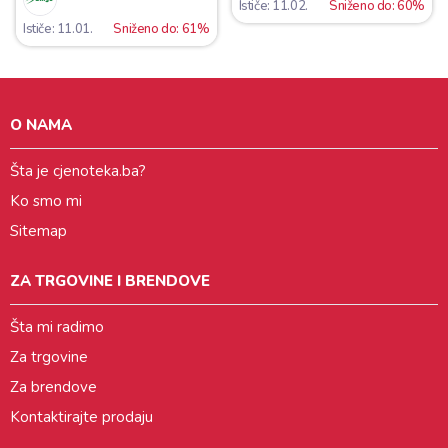
Ističe: 11.02.
Sniženo do: 60%
Ističe: 11.01.
Sniženo do: 61%
O NAMA
Šta je cjenoteka.ba?
Ko smo mi
Sitemap
ZA TRGOVINE I BRENDOVE
Šta mi radimo
Za trgovine
Za brendove
Kontaktirajte prodaju