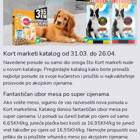
Kort marketi katalog od 31.03. do 26.04.
Navedene ponude su samo dio onoga što Kort marketi nude
u novom katalogu. Pregledajte katalog kako biste pronašli
najbolje ponude za svoje kućanstvo i priuštili si najkvalitetnije
proizvode po akcijskim cijenama.
Fantastičan izbor mesa po super cijenama
Ako volite meso, sigurno će vas razveseliti nova ponuda u
Kort marketima. Katalog donosi fantastičan izbor mesa po
super cijenama. U ponudi su ćureći batak po cijeni od samo
6,65KM/kg, juneća plećka bez kosti za 16,95KM/kg te juneći
vrat također po cijeni od 16,95KM/kg. Nemojte propustiti ovu
priliku da si priuštite vrhunsko meso po akcijskim cijenama.