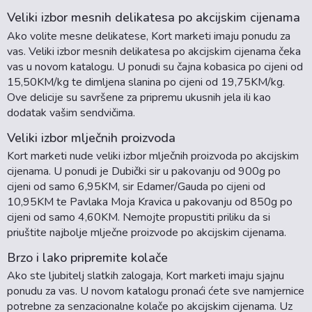
Veliki izbor mesnih delikatesa po akcijskim cijenama
Ako volite mesne delikatese, Kort marketi imaju ponudu za
vas. Veliki izbor mesnih delikatesa po akcijskim cijenama čeka
vas u novom katalogu. U ponudi su čajna kobasica po cijeni od
15,50KM/kg te dimljena slanina po cijeni od 19,75KM/kg.
Ove delicije su savršene za pripremu ukusnih jela ili kao
dodatak vašim sendvičima.
Veliki izbor mlječnih proizvoda
Kort marketi nude veliki izbor mlječnih proizvoda po akcijskim
cijenama. U ponudi je Dubički sir u pakovanju od 900g po
cijeni od samo 6,95KM, sir Edamer/Gauda po cijeni od
10,95KM te Pavlaka Moja Kravica u pakovanju od 850g po
cijeni od samo 4,60KM. Nemojte propustiti priliku da si
priuštite najbolje mlječne proizvode po akcijskim cijenama.
Brzo i lako pripremite kolače
Ako ste ljubitelj slatkih zalogaja, Kort marketi imaju sjajnu
ponudu za vas. U novom katalogu pronaći ćete sve namjernice
potrebne za senzacionalne kolače po akcijskim cijenama. Uz