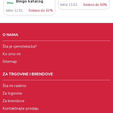
Bingo katalog
Ističe: 11.02.
Sniženo do: 60%
Ističe: 11.01.
Sniženo do: 61%
O NAMA
Šta je cjenoteka.ba?
Ko smo mi
Sitemap
ZA TRGOVINE I BRENDOVE
Šta mi radimo
Za trgovine
Za brendove
Kontaktirajte prodaju