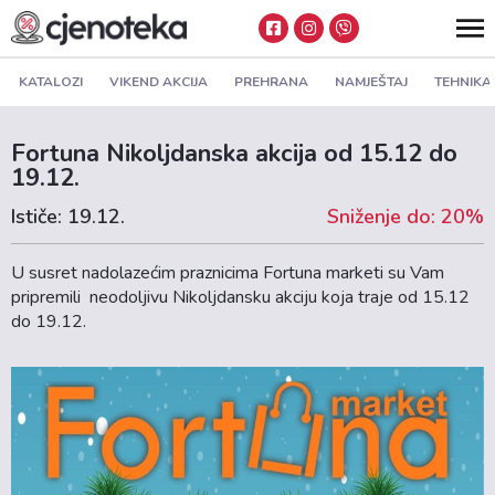
KATALOZI
VIKEND AKCIJA
PREHRANA
NAMJEŠTAJ
TEHNIKA
Fortuna Nikoljdanska akcija od 15.12 do
19.12.
Ističe: 19.12.
Sniženje do: 20%
U susret nadolazećim praznicima Fortuna marketi su Vam
pripremili neodoljivu Nikoljdansku akciju koja traje od 15.12
do 19.12.