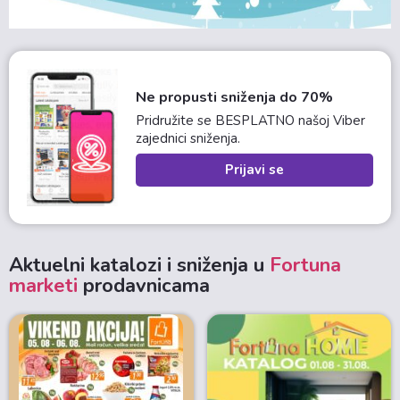
Ne propusti sniženja do 70%
Pridružite se BESPLATNO našoj Viber
zajednici sniženja.
Prijavi se
Aktuelni katalozi i sniženja u
Fortuna
marketi
prodavnicama