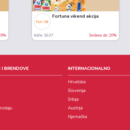
Fortuna vikend akcija
 20%
Ističe: 16.07.
Sniženo do: 20%
 I BRENDOVE
INTERNACIONALNO
Hrvatska
Slovenija
Srbija
prodaju
Austrija
Njemačka