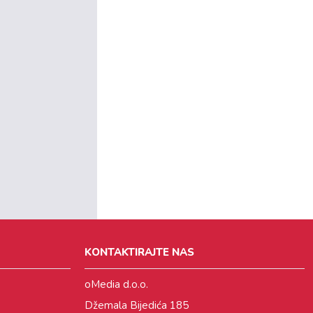
KONTAKTIRAJTE NAS
oMedia d.o.o.
Džemala Bijedića 185