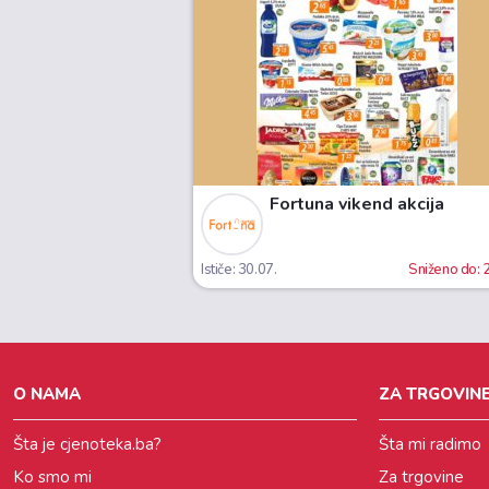
Fortuna vikend akcija
Ističe: 30.07.
Sniženo do:
O NAMA
ZA TRGOVINE
Šta je cjenoteka.ba?
Šta mi radimo
Ko smo mi
Za trgovine