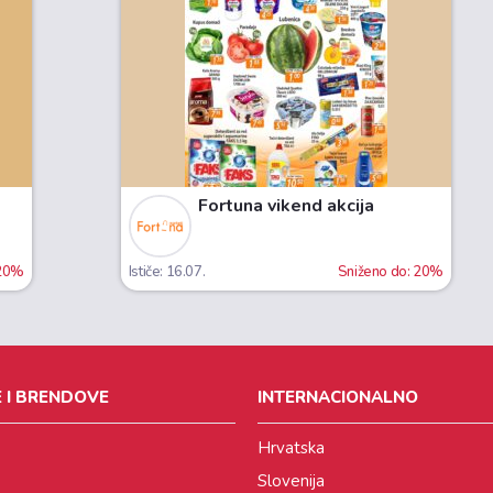
Fortuna vikend akcija
 20%
Ističe: 16.07.
Sniženo do: 20%
 I BRENDOVE
INTERNACIONALNO
Hrvatska
Slovenija