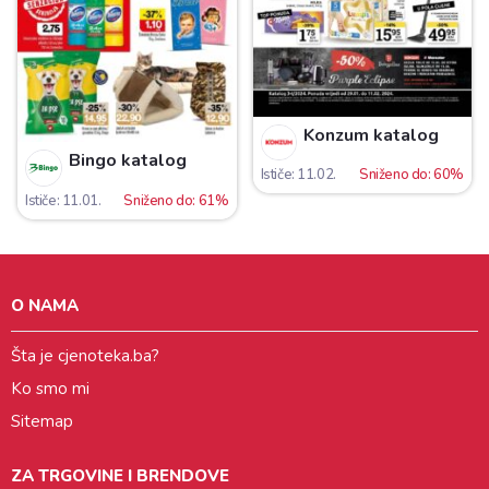
Konzum katalog
Bingo katalog
Ističe: 11.02.
Sniženo do: 60%
Ističe: 11.01.
Sniženo do: 61%
O NAMA
Šta je cjenoteka.ba?
Ko smo mi
Sitemap
ZA TRGOVINE I BRENDOVE