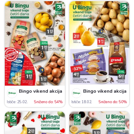
Bingo vikend akcija
Bingo vikend akcija
Ističe: 25.02.
Sniženo do: 54%
Ističe: 18.02.
Sniženo do: 50%