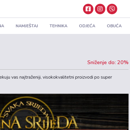
NA
NAMJEŠTAJ
TEHNIKA
ODJEĆA
OBUĆA
Sniženje do: 20%
kuju vas najtraženiji, visokokvalitetni proizvodi po super