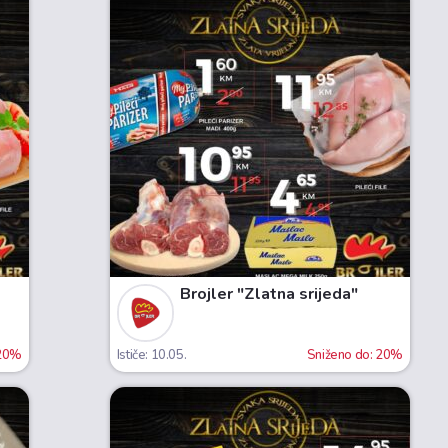
Brojler "Zlatna srijeda"
 20%
Ističe: 10.05.
Sniženo do: 20%