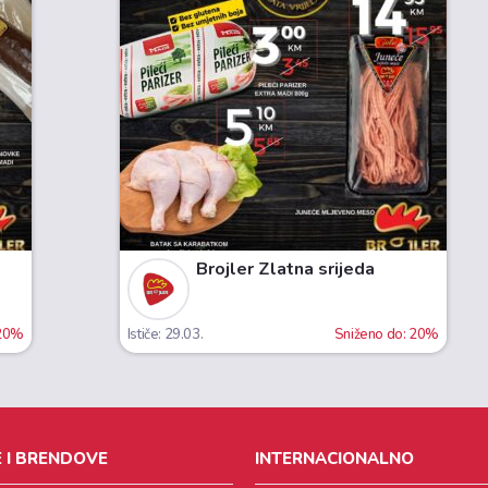
Brojler Zlatna srijeda
 20%
Ističe: 29.03.
Sniženo do: 20%
 I BRENDOVE
INTERNACIONALNO