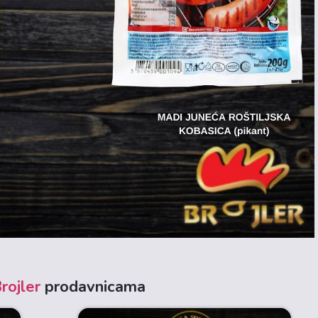
rojler
prodavnicama