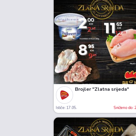
Brojler "Zlatna srijeda"
Ističe: 17.05.
Sniženo do: