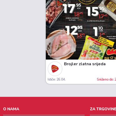
Brojler zlatna srijeda
Ističe: 26.04.
Sniženo do:
O NAMA
ZA TRGOVINE