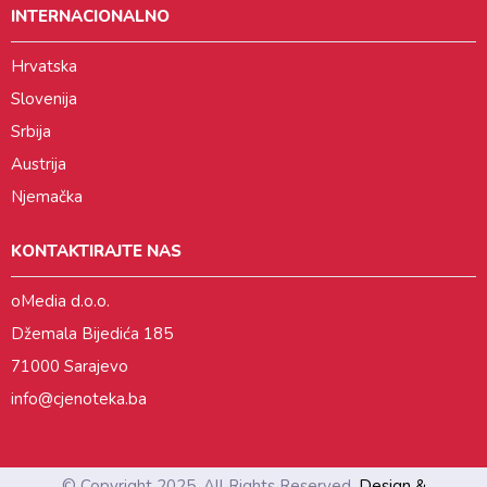
INTERNACIONALNO
Hrvatska
Slovenija
Srbija
Austrija
Njemačka
KONTAKTIRAJTE NAS
oMedia d.o.o.
Džemala Bijedića 185
71000 Sarajevo
info@cjenoteka.ba
© Copyright 2025. All Rights Reserved.
Design &