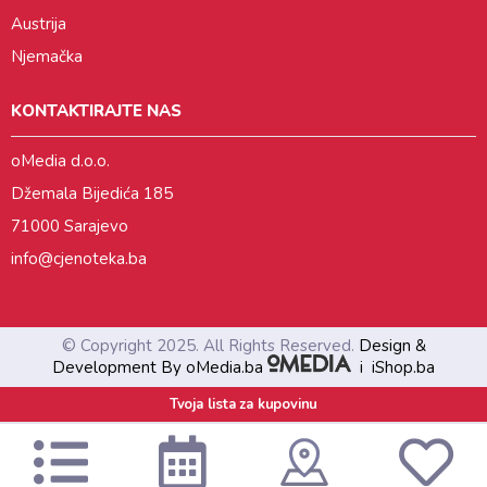
Austrija
Njemačka
KONTAKTIRAJTE NAS
oMedia d.o.o.
Džemala Bijedića 185
71000 Sarajevo
info@cjenoteka.ba
© Copyright 2025. All Rights Reserved.
Design &
Development By oMedia.ba
i
iShop.ba
Tvoja lista za kupovinu