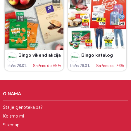
Bingo vikend akcija
Bingo katalog
Ističe: 28.01.
Sniženo do: 65%
Ističe: 28.01.
Sniženo do: 76%
O NAMA
Šta je cjenoteka.ba?
Ko smo mi
Sitemap