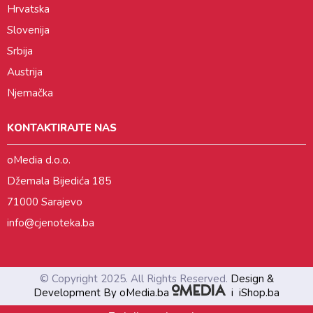
Hrvatska
Slovenija
Srbija
Austrija
Njemačka
KONTAKTIRAJTE NAS
oMedia d.o.o.
Džemala Bijedića 185
71000 Sarajevo
info@cjenoteka.ba
© Copyright 2025. All Rights Reserved.
Design &
Development By oMedia.ba
i
iShop.ba