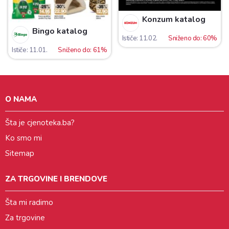
Konzum katalog
Bingo katalog
Ističe: 11.02.
Sniženo do: 60%
Ističe: 11.01.
Sniženo do: 61%
O NAMA
Šta je cjenoteka.ba?
Ko smo mi
Sitemap
ZA TRGOVINE I BRENDOVE
Šta mi radimo
Za trgovine