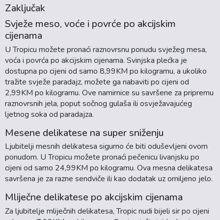
Zaključak
Svježe meso, voće i povrće po akcijskim
cijenama
U Tropicu možete pronaći raznovrsnu ponudu svježeg mesa,
voća i povrća po akcijskim cijenama. Svinjska plećka je
dostupna po cijeni od samo 8,99KM po kilogramu, a ukoliko
tražite svježe paradajz, možete ga nabaviti po cijeni od
2,99KM po kilogramu. Ove namirnice su savršene za pripremu
raznovrsnih jela, poput sočnog gulaša ili osvježavajućeg
ljetnog soka od paradajza.
Mesene delikatese na super sniženju
Ljubitelji mesnih delikatesa sigurno će biti oduševljeni ovom
ponudom. U Tropicu možete pronaći pečenicu livanjsku po
cijeni od samo 24,99KM po kilogramu. Ova mesna delikatesa
savršena je za razne sendviče ili kao dodatak uz omiljeno jelo.
Mliječne delikatese po akcijskim cijenama
Za ljubitelje mliječnih delikatesa, Tropic nudi bijeli sir po cijeni