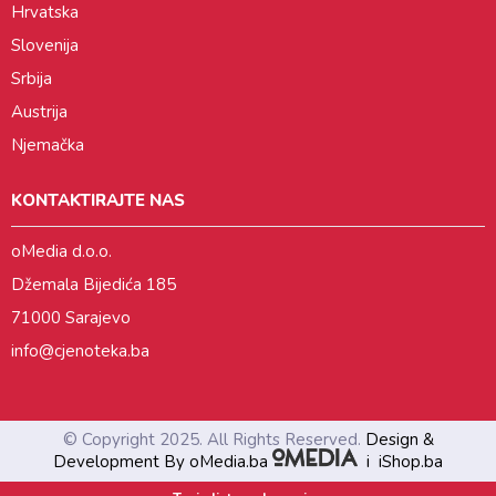
Hrvatska
Slovenija
Srbija
Austrija
Njemačka
KONTAKTIRAJTE NAS
oMedia d.o.o.
Džemala Bijedića 185
71000 Sarajevo
info@cjenoteka.ba
© Copyright 2025. All Rights Reserved.
Design &
Development By oMedia.ba
i
iShop.ba