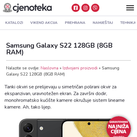
KATALOZI
VIKEND AKCIJA
PREHRANA
NAMJEŠTAJ
TEHNIKA
Samsung Galaxy S22 128GB (8GB
RAM)
Nalazite se ovdje:
Naslovna
»
Izdvojeni proizvodi
»
Samsung
Galaxy S22 128GB (8GB RAM)
Tanki okviri se prelijevaju u simetričan polirani okvir za
ekspanzivan, uravnotežen ekran. Za završni dodir,
monohromatsko kućište kamere okružuje sistem linearne
kamere. Ah, tako lijep.