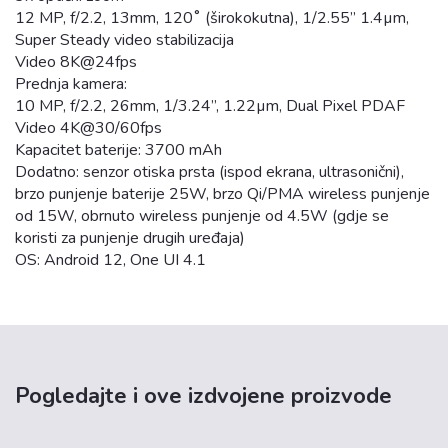
12 MP, f/2.2, 13mm, 120˚ (širokokutna), 1/2.55” 1.4µm,
Super Steady video stabilizacija
Video 8K@24fps
Prednja kamera:
10 MP, f/2.2, 26mm, 1/3.24”, 1.22µm, Dual Pixel PDAF
Video 4K@30/60fps
Kapacitet baterije: 3700 mAh
Dodatno: senzor otiska prsta (ispod ekrana, ultrasonični),
brzo punjenje baterije 25W, brzo Qi/PMA wireless punjenje
od 15W, obrnuto wireless punjenje od 4.5W (gdje se
koristi za punjenje drugih uređaja)
OS: Android 12, One UI 4.1
Pogledajte i ove izdvojene proizvode