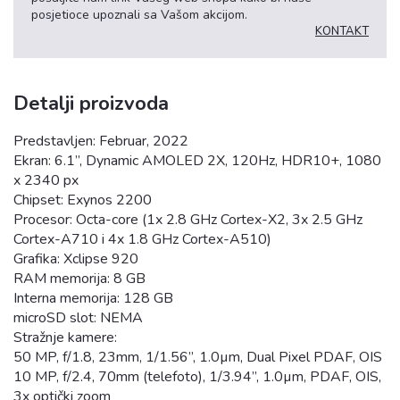
posjetioce upoznali sa Vašom akcijom.
KONTAKT
Detalji proizvoda
Predstavljen: Februar, 2022
Ekran: 6.1”, Dynamic AMOLED 2X, 120Hz, HDR10+, 1080
x 2340 px
Chipset: Exynos 2200
Procesor: Octa-core (1x 2.8 GHz Cortex-X2, 3x 2.5 GHz
Cortex-A710 i 4x 1.8 GHz Cortex-A510)
Grafika: Xclipse 920
RAM memorija: 8 GB
Interna memorija: 128 GB
microSD slot: NEMA
Stražnje kamere:
50 MP, f/1.8, 23mm, 1/1.56”, 1.0µm, Dual Pixel PDAF, OIS
10 MP, f/2.4, 70mm (telefoto), 1/3.94”, 1.0µm, PDAF, OIS,
3x optički zoom