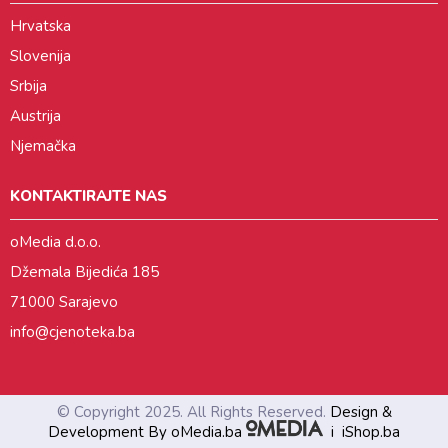
Hrvatska
Slovenija
Srbija
Austrija
Njemačka
KONTAKTIRAJTE NAS
oMedia d.o.o.
Džemala Bijedića 185
71000 Sarajevo
info@cjenoteka.ba
© Copyright 2025. All Rights Reserved.
Design &
Development By oMedia.ba
i
iShop.ba