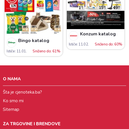
Konzum katalog
Bingo katalog
Ističe: 11.02.
Sniženo do: 60%
Ističe: 11.01.
Sniženo do: 61%
O NAMA
Šta je cjenoteka.ba?
Ko smo mi
Sitemap
ZA TRGOVINE I BRENDOVE