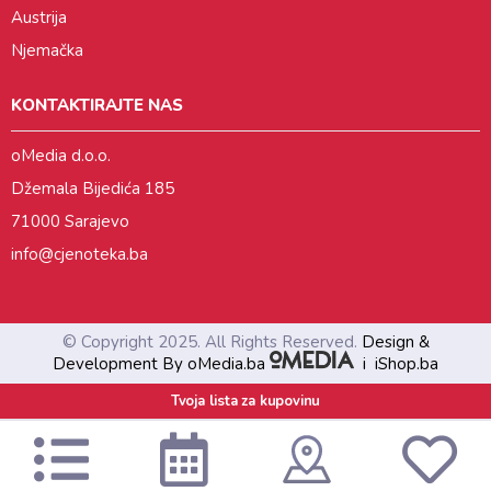
Austrija
Njemačka
KONTAKTIRAJTE NAS
oMedia d.o.o.
Džemala Bijedića 185
71000 Sarajevo
info@cjenoteka.ba
© Copyright 2025. All Rights Reserved.
Design &
Development By oMedia.ba
i
iShop.ba
Tvoja lista za kupovinu