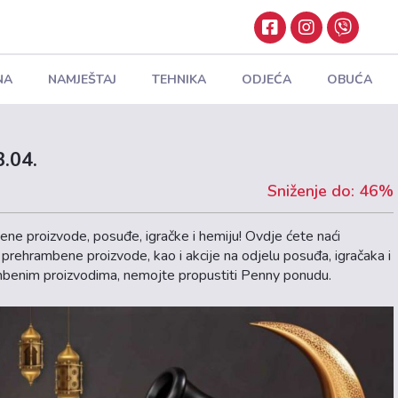
NA
NAMJEŠTAJ
TEHNIKA
ODJEĆA
OBUĆA
3.04.
Sniženje do: 46%
ne proizvode, posuđe, igračke i hemiju! Ovdje ćete naći
e prehrambene proizvode, kao i akcije na odjelu posuđa, igračaka i
mbenim proizvodima, nemojte propustiti Penny ponudu.