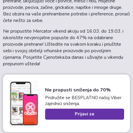
prehrane, uključujući voće i povrće, meso i ribu, mliječne
proizvode, peciva, začine, grickalice, napitke i mnoge druge.
Bez obzira na vaše prehrambene potrebe i preference, pronaći
ćete nešto za sebe.
Ne propustite Mercator vikend akciju od 16.03. do 19.03. i
iskoristite nevjerojatne popuste do 47% na odabrane
proizvode prehrane! Uštedite na svakom koraku i priuštite
sebi i svojoj obitelji vrhunske proizvode po povoljnim
cijenama. Posjetite Cjenoteka.ba danas i uživajte u vikendu
prepunom ušteda!
Ne propusti sniženja do 70%
Pridružite se BESPLATNO našoj Viber
zajednici sniženja.
Prijavi se