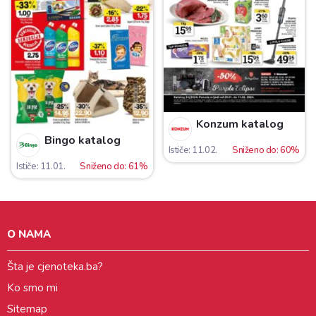
Konzum katalog
Bingo katalog
Ističe: 11.02.
Sniženo do: 60%
Ističe: 11.01.
Sniženo do: 61%
O NAMA
Šta je cjenoteka.ba?
Ko smo mi
Sitemap