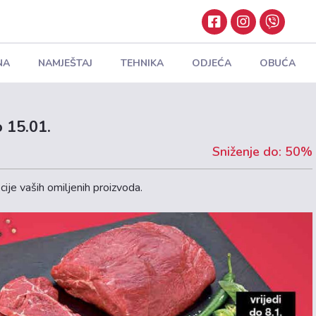
NA
NAMJEŠTAJ
TEHNIKA
ODJEĆA
OBUĆA
 15.01.
Sniženje do: 50%
ije vaših omiljenih proizvoda.