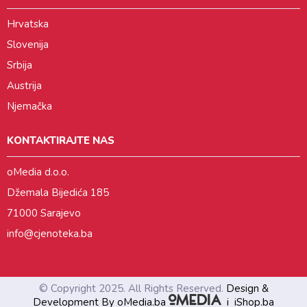
Hrvatska
Slovenija
Srbija
Austrija
Njemačka
KONTAKTIRAJTE NAS
oMedia d.o.o.
Džemala Bijedića 185
71000 Sarajevo
info@cjenoteka.ba
© Copyright 2025. All Rights Reserved.
Design &
Development By oMedia.ba
i
iShop.ba