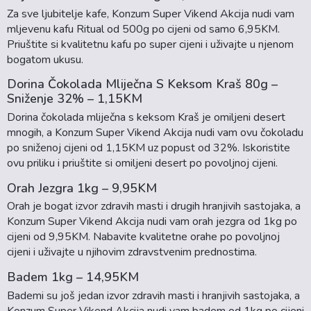
Za sve ljubitelje kafe, Konzum Super Vikend Akcija nudi vam
mljevenu kafu Ritual od 500g po cijeni od samo 6,95KM.
Priuštite si kvalitetnu kafu po super cijeni i uživajte u njenom
bogatom ukusu.
Dorina Čokolada Mliječna S Keksom Kraš 80g –
Sniženje 32% – 1,15KM
Dorina čokolada mliječna s keksom Kraš je omiljeni desert
mnogih, a Konzum Super Vikend Akcija nudi vam ovu čokoladu
po sniženoj cijeni od 1,15KM uz popust od 32%. Iskoristite
ovu priliku i priuštite si omiljeni desert po povoljnoj cijeni.
Orah Jezgra 1kg – 9,95KM
Orah je bogat izvor zdravih masti i drugih hranjivih sastojaka, a
Konzum Super Vikend Akcija nudi vam orah jezgra od 1kg po
cijeni od 9,95KM. Nabavite kvalitetne orahe po povoljnoj
cijeni i uživajte u njihovim zdravstvenim prednostima.
Badem 1kg – 14,95KM
Bademi su još jedan izvor zdravih masti i hranjivih sastojaka, a
Konzum Super Vikend Akcija nudi vam badem od 1kg po cijeni