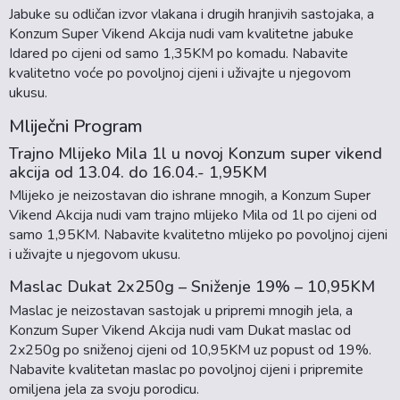
Jabuke su odličan izvor vlakana i drugih hranjivih sastojaka, a
Konzum Super Vikend Akcija nudi vam kvalitetne jabuke
Idared po cijeni od samo 1,35KM po komadu. Nabavite
kvalitetno voće po povoljnoj cijeni i uživajte u njegovom
ukusu.
Mliječni Program
Trajno Mlijeko Mila 1l u novoj Konzum super vikend
akcija od 13.04. do 16.04.- 1,95KM
Mlijeko je neizostavan dio ishrane mnogih, a Konzum Super
Vikend Akcija nudi vam trajno mlijeko Mila od 1l po cijeni od
samo 1,95KM. Nabavite kvalitetno mlijeko po povoljnoj cijeni
i uživajte u njegovom ukusu.
Maslac Dukat 2x250g – Sniženje 19% – 10,95KM
Maslac je neizostavan sastojak u pripremi mnogih jela, a
Konzum Super Vikend Akcija nudi vam Dukat maslac od
2x250g po sniženoj cijeni od 10,95KM uz popust od 19%.
Nabavite kvalitetan maslac po povoljnoj cijeni i pripremite
omiljena jela za svoju porodicu.