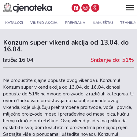
KATALOZI
VIKEND AKCIJA
PREHRANA
NAMJEŠTAJ
TEHNIKA
Konzum super vikend akcija od 13.04. do
16.04.
Ističe: 16.04.
Sniženje do: 51%
Ne propustite sjajne popuste ovog vikenda u Konzumu!
Konzum super vikend akcija od 13.04. do 16.04. donosi
popuste do 51% na mnoge proizvode iz različitih kategorija. U
ovom članku vam predstavljamo najbolje ponude ovog
vikenda, koje uključuju prehrambene proizvode, voće i povrće,
mliječne proizvode, meso i prerađevine od mesa, pića, kućnu
hemiju i kućne potrebštine. Ovaj vikend je idealna prilika da
opskrbite svoj dom kvalitetnim proizvodima po sjajnoj cijeni.
Saznajte više o ponudama i uštedite novac u Konzumu!