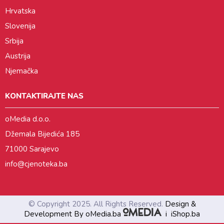
Hrvatska
Slovenija
Srbija
Austrija
Njemačka
KONTAKTIRAJTE NAS
oMedia d.o.o.
Džemala Bijedića 185
71000 Sarajevo
info@cjenoteka.ba
© Copyright 2025. All Rights Reserved.
Design &
Development By oMedia.ba
i
iShop.ba