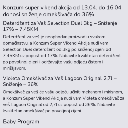
Konzum super vikend akcija od 13.04. do 16.04.
donosi sniženje omekšivača do 36%
Deterdžent za Veš Selection Duel 3kg – Sniženje
17% – 7,45KM
Deterdžent za veš je neophodan proizvod u svakom
domaćinstvu, a Konzum Super Vikend Akcija nudi vam
Selection Duel deterdžent od 3kg po sniženoj cijeni od
7,45KM uz popust od 17%. Nabavite kvalitetan deterdžent
po povoljnoj cijeni i održavajte vašu odjeću čistom i
mirišljavom.
Violeta Omekšivač za Veš Lagoon Original 2,7l –
Sniženje – 36%
Omekšivač za veš će vašu odjeću učiniti mekanom i mirisnom,
a Konzum Super Vikend Akcija nudi vam Violeta omekšivač za
veš Lagoon Original od 2,7l uz popust od 36%. Nabavite
kvalitetan omekšivač po povoljnoj cijeni.
Baby Program