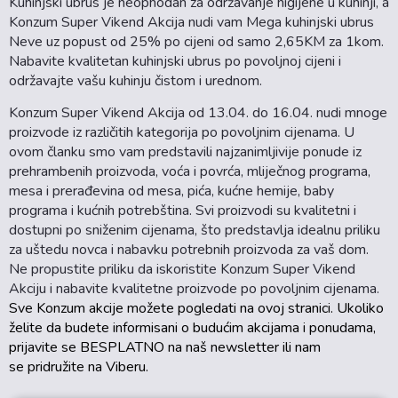
Kuhinjski ubrus je neophodan za održavanje higijene u kuhinji, a
Konzum Super Vikend Akcija nudi vam Mega kuhinjski ubrus
Neve uz popust od 25% po cijeni od samo 2,65KM za 1kom.
Nabavite kvalitetan kuhinjski ubrus po povoljnoj cijeni i
održavajte vašu kuhinju čistom i urednom.
Konzum Super Vikend Akcija od 13.04. do 16.04. nudi mnoge
proizvode iz različitih kategorija po povoljnim cijenama. U
ovom članku smo vam predstavili najzanimljivije ponude iz
prehrambenih proizvoda, voća i povrća, mliječnog programa,
mesa i prerađevina od mesa, pića, kućne hemije, baby
programa i kućnih potrebština. Svi proizvodi su kvalitetni i
dostupni po sniženim cijenama, što predstavlja idealnu priliku
za uštedu novca i nabavku potrebnih proizvoda za vaš dom.
Ne propustite priliku da iskoristite Konzum Super Vikend
Akciju i nabavite kvalitetne proizvode po povoljnim cijenama.
Sve Konzum
akcije možete pogledati na ovoj stranici.
Ukoliko
želite da budete informisani o budućim akcijama i ponudama,
prijavite se BESPLATNO na naš newsletter ili nam
se
pridružite na Viberu.