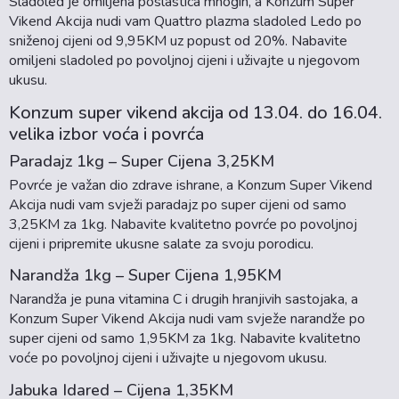
Sladoled je omiljena poslastica mnogih, a Konzum Super
Vikend Akcija nudi vam Quattro plazma sladoled Ledo po
sniženoj cijeni od 9,95KM uz popust od 20%. Nabavite
omiljeni sladoled po povoljnoj cijeni i uživajte u njegovom
ukusu.
Konzum super vikend akcija od 13.04. do 16.04.
velika izbor voća i povrća
Paradajz 1kg – Super Cijena 3,25KM
Povrće je važan dio zdrave ishrane, a Konzum Super Vikend
Akcija nudi vam svježi paradajz po super cijeni od samo
3,25KM za 1kg. Nabavite kvalitetno povrće po povoljnoj
cijeni i pripremite ukusne salate za svoju porodicu.
Narandža 1kg – Super Cijena 1,95KM
Narandža je puna vitamina C i drugih hranjivih sastojaka, a
Konzum Super Vikend Akcija nudi vam svježe narandže po
super cijeni od samo 1,95KM za 1kg. Nabavite kvalitetno
voće po povoljnoj cijeni i uživajte u njegovom ukusu.
Jabuka Idared – Cijena 1,35KM