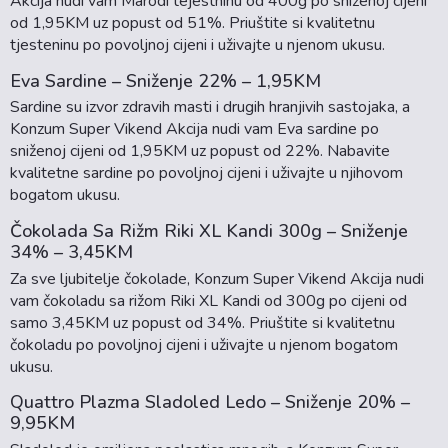
Akcija nudi vam Marodi tejestninu od 400g po sniženoj cijeni
od 1,95KM uz popust od 51%. Priuštite si kvalitetnu
tjesteninu po povoljnoj cijeni i uživajte u njenom ukusu.
Eva Sardine – Sniženje 22% – 1,95KM
Sardine su izvor zdravih masti i drugih hranjivih sastojaka, a
Konzum Super Vikend Akcija nudi vam Eva sardine po
sniženoj cijeni od 1,95KM uz popust od 22%. Nabavite
kvalitetne sardine po povoljnoj cijeni i uživajte u njihovom
bogatom ukusu.
Čokolada Sa Rižm Riki XL Kandi 300g – Sniženje
34% – 3,45KM
Za sve ljubitelje čokolade, Konzum Super Vikend Akcija nudi
vam čokoladu sa rižom Riki XL Kandi od 300g po cijeni od
samo 3,45KM uz popust od 34%. Priuštite si kvalitetnu
čokoladu po povoljnoj cijeni i uživajte u njenom bogatom
ukusu.
Quattro Plazma Sladoled Ledo – Sniženje 20% –
9,95KM