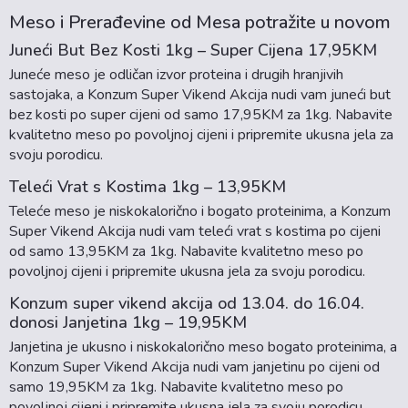
Meso i Prerađevine od Mesa potražite u novom
Juneći But Bez Kosti 1kg – Super Cijena 17,95KM
Juneće meso je odličan izvor proteina i drugih hranjivih
sastojaka, a Konzum Super Vikend Akcija nudi vam juneći but
bez kosti po super cijeni od samo 17,95KM za 1kg. Nabavite
kvalitetno meso po povoljnoj cijeni i pripremite ukusna jela za
svoju porodicu.
Teleći Vrat s Kostima 1kg – 13,95KM
Teleće meso je niskokalorično i bogato proteinima, a Konzum
Super Vikend Akcija nudi vam teleći vrat s kostima po cijeni
od samo 13,95KM za 1kg. Nabavite kvalitetno meso po
povoljnoj cijeni i pripremite ukusna jela za svoju porodicu.
Konzum super vikend akcija od 13.04. do 16.04.
donosi Janjetina 1kg – 19,95KM
Janjetina je ukusno i niskokalorično meso bogato proteinima, a
Konzum Super Vikend Akcija nudi vam janjetinu po cijeni od
samo 19,95KM za 1kg. Nabavite kvalitetno meso po
povoljnoj cijeni i pripremite ukusna jela za svoju porodicu.