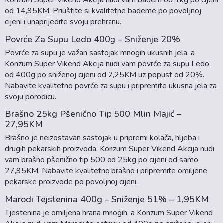
od 14,95KM. Priuštite si kvalitetne bademe po povoljnoj
cijeni i unaprijedite svoju prehranu.
Povrće Za Supu Ledo 400g – Sniženje 20%
Povrće za supu je važan sastojak mnogih ukusnih jela, a
Konzum Super Vikend Akcija nudi vam povrće za supu Ledo
od 400g po sniženoj cijeni od 2,25KM uz popust od 20%.
Nabavite kvalitetno povrće za supu i pripremite ukusna jela za
svoju porodicu.
Brašno 25kg Pšenično Tip 500 Mlin Majić –
27,95KM
Brašno je neizostavan sastojak u pripremi kolača, hljeba i
drugih pekarskih proizvoda. Konzum Super Vikend Akcija nudi
vam brašno pšenično tip 500 od 25kg po cijeni od samo
27,95KM. Nabavite kvalitetno brašno i pripremite omiljene
pekarske proizvode po povoljnoj cijeni.
Marodi Tejstenina 400g – Sniženje 51% – 1,95KM
Tjestenina je omiljena hrana mnogih, a Konzum Super Vikend