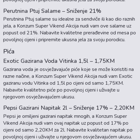
Perutnina Ptuj Salame – Sniženje 21%
Perutnina Ptuj salame su idealne za sendviče ili kao dio raznih
jela, a Konzum Super Vikend Akcija nudi vam ove salame uz
popust od 21%. Nabavite kvalitetne prerađevine od mesa po
povoljnoj cijeni i pripremite ukusna jela za svoju porodicu.
Pića
Exotic Gazirana Voda Vitinka 1,5l – 1,75KM
Gazirana voda je osvježavajuće piće koje se može koristiti na
razne načine, a Konzum Super Vikend Akcija nudi vam Exotic
gaziranu vodu Vitinka od 1,5l po cijeni od samo 1,75KM.
Nabavite kvalitetno piće po povoljnoj cijeni i uživajte u
njegovom osvježavajućem ukusu.
Pepsi Gazirani Napitak 2l – Sniženje 17% – 2,20KM
Pepsi je omiljeni gazirani napitak mnogih, a Konzum Super
Vikend Akcija nudi vam ovaj napitak uz popust od 17% po
cijeni od samo 2,20KM za 2l. Nabavite kvalitetan napitak po
povoljnoj cijeni i uživajte u njegovom osvježavajućem ukusu.