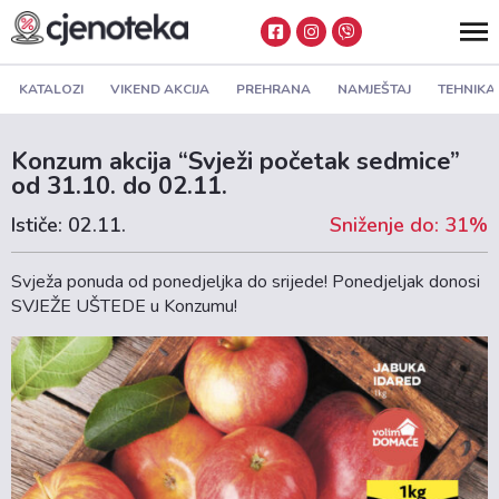
KATALOZI
VIKEND AKCIJA
PREHRANA
NAMJEŠTAJ
TEHNIKA
Konzum akcija “Svježi početak sedmice”
od 31.10. do 02.11.
Ističe: 02.11.
Sniženje do: 31%
Svježa ponuda od ponedjeljka do srijede! Ponedjeljak donosi
SVJEŽE UŠTEDE u Konzumu!