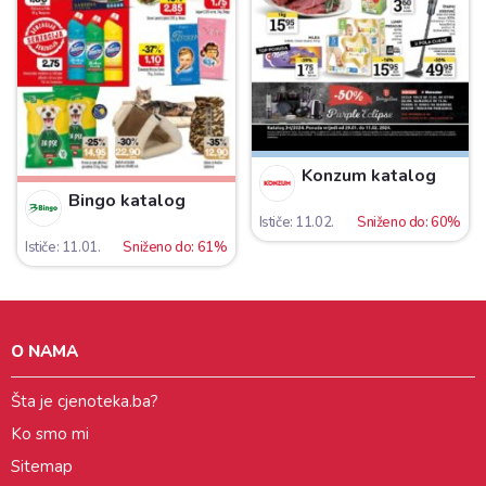
Konzum katalog
Bingo katalog
Ističe: 11.02.
Sniženo do: 60%
Ističe: 11.01.
Sniženo do: 61%
O NAMA
Šta je cjenoteka.ba?
Ko smo mi
Sitemap