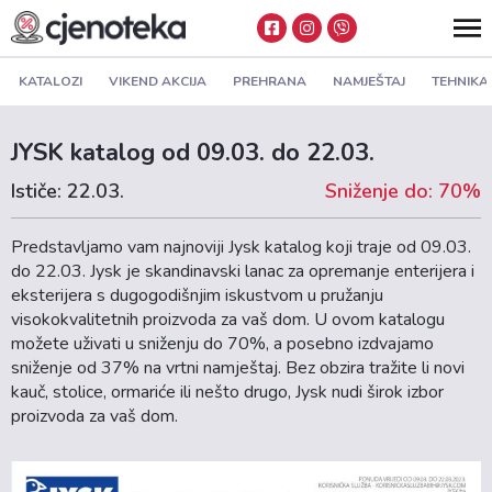
KATALOZI
VIKEND AKCIJA
PREHRANA
NAMJEŠTAJ
TEHNIKA
JYSK katalog od 09.03. do 22.03.
Ističe: 22.03.
Sniženje do: 70%
Predstavljamo vam najnoviji Jysk katalog koji traje od 09.03.
do 22.03. Jysk je skandinavski lanac za opremanje enterijera i
eksterijera s dugogodišnjim iskustvom u pružanju
visokokvalitetnih proizvoda za vaš dom. U ovom katalogu
možete uživati u sniženju do 70%, a posebno izdvajamo
sniženje od 37% na vrtni namještaj. Bez obzira tražite li novi
kauč, stolice, ormariće ili nešto drugo, Jysk nudi širok izbor
proizvoda za vaš dom.