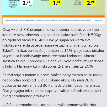
Ovaj vikend, FIS je pripremio niz sniženja na proizvode koje
koristite svakodnevno. U ponudi se nalazi kafa Franck 500gr
po cijeni od samo 8,65KM. Ovo je sjajna prilika za sve
ljubitelje kafe da uštede i naprave zalihe omiljenog napitka.
Također, kakao za kolače je snižen za 11%, pa je sada idealno
vrijeme za isprobavanje novih recepata i pripremu ukusnih
slastica za cijelu porodicu. Za one koji vole održavati urednost
u kuhinji, Harmony kuhinjski ubrus 2/1 je snižen za 20%.
Za roditelje s malom djecom, vlažne baby maramice su uvijek
neophodan proizvod. U ovoj vikend akciji, FIS nudi 20%
popusta na pakiranje od 80 komada vlažnih baby maramica.
Ovo je sjajna prilika da se naprave zalihe i uštedi pri kupovini
ovog neophodnog proizvoda.
U FIS supermarketima, uvijek se može pronaći veliki izbor