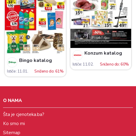
Konzum katalog
Bingo katalog
Ističe: 11.02.
Sniženo do: 60%
Ističe: 11.01.
Sniženo do: 61%
O NAMA
Šta je cjenoteka.ba?
Ko smo mi
Sitemap