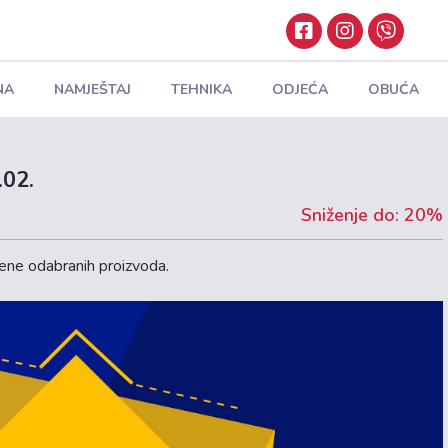
NA
NAMJEŠTAJ
TEHNIKA
ODJEĆA
OBUĆA
.02.
Sniženje do: 20%
jene odabranih proizvoda.