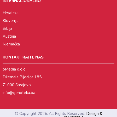
INTERNACIONALNO
Hrvatska
Slovenija
Srbija
Austrija
Njemačka
KONTAKTIRAJTE NAS
oMedia d.o.o.
Džemala Bijedića 185
71000 Sarajevo
info@cjenoteka.ba
© Copyright 2025. All Rights Reserved.
Design &