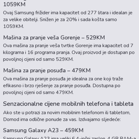
1059KM
Ovaj Samsung frižider ima kapacitet od 277 litara i idealan je
za velike obitelji. Snižen je za 20% i sada košta samo
1059KM.
Mašina za pranje veša Gorenje – 529KM
Ova mašina za pranje veša tvrtke Gorenje ima kapacitet od 7
kilograma i 16 programa pranja. Ovaj proizvod je dostupan po
povoljnoj cijeni od samo 529KM.
Mašina za pranje posuđa – 479KM
Ova mašina za pranje posuđa je idealna za one koji traže
efikasno i brzo rješenje za pranje posuđa. Dostupna po
povoljnoj cijeni od samo 479KM.
Senzacionalne cijene mobilnih telefona i tableta
Ako ste u potrazi za novim mobilnim telefonom ili tabletom,
Domod ima odlične ponude za vas. Izdvajamo sljedeće:
Samsung Galaxy A23 – 459KM
Samsung Galaxy A23 ima veliki 6.4-inčni zaslon, 4 GB RAM-a