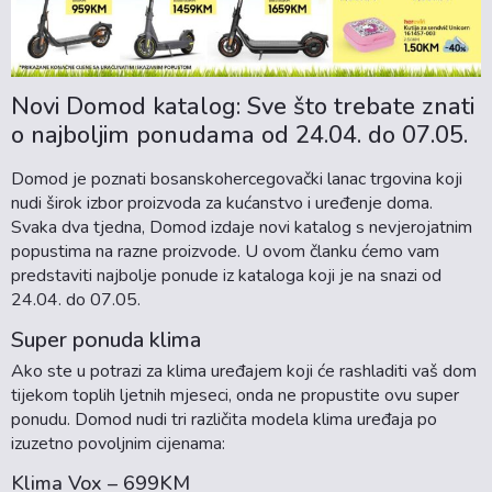
Novi Domod katalog: Sve što trebate znati
o najboljim ponudama od 24.04. do 07.05.
Domod je poznati bosanskohercegovački lanac trgovina koji
nudi širok izbor proizvoda za kućanstvo i uređenje doma.
Svaka dva tjedna, Domod izdaje novi katalog s nevjerojatnim
popustima na razne proizvode. U ovom članku ćemo vam
predstaviti najbolje ponude iz kataloga koji je na snazi od
24.04. do 07.05.
Super ponuda klima
Ako ste u potrazi za klima uređajem koji će rashladiti vaš dom
tijekom toplih ljetnih mjeseci, onda ne propustite ovu super
ponudu. Domod nudi tri različita modela klima uređaja po
izuzetno povoljnim cijenama:
Klima Vox – 699KM