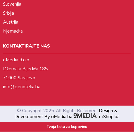
Slovenija
Srbija
Austrija
Njemačka
KONTAKTIRAJTE NAS
oMedia d.o.o.
Džemala Bijedića 185
71000 Sarajevo
info@cjenoteka.ba
© Copyright 2025. All Rights Reserved.
Design &
Development By oMedia.ba
i
iShop.ba
Tvoja lista za kupovinu