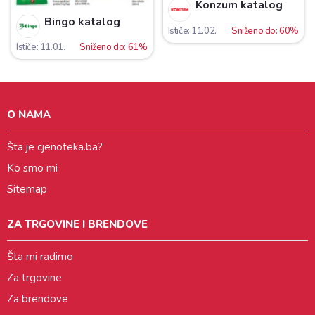
Konzum katalog
Bingo katalog
Ističe: 11.02.
Sniženo do: 60%
Ističe: 11.01.
Sniženo do: 61%
O NAMA
Šta je cjenoteka.ba?
Ko smo mi
Sitemap
ZA TRGOVINE I BRENDOVE
Šta mi radimo
Za trgovine
Za brendove