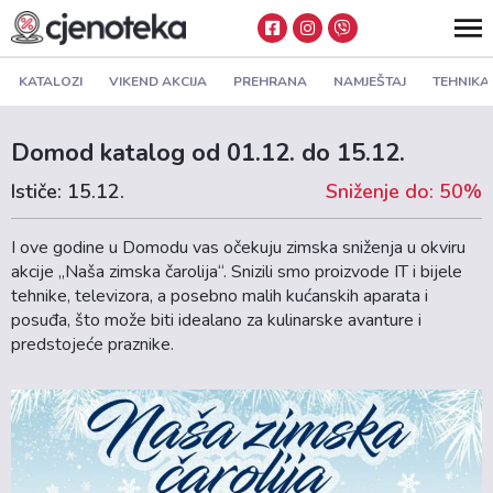
KATALOZI
VIKEND AKCIJA
PREHRANA
NAMJEŠTAJ
TEHNIKA
Domod katalog od 01.12. do 15.12.
Ističe: 15.12.
Sniženje do: 50%
I ove godine u Domodu vas očekuju zimska sniženja u okviru
akcije „Naša zimska čarolija“. Snizili smo proizvode IT i bijele
tehnike, televizora, a posebno malih kućanskih aparata i
posuđa, što može biti idealano za kulinarske avanture i
predstojeće praznike.