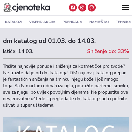
KATALOZI
VIKEND AKCIJA
PREHRANA
NAMJEŠTAJ
TEHNIKA
dm katalog od 01.03. do 14.03.
Ističe: 14.03.
Sniženje do: 33%
Tražite najnovije ponude i sniženja za kozmetičke proizvode?
Ne tražite dalje od dm kataloga! DM najnoviji katalog prepun
je fantastičnih sniženja na šminku, njegu kože i još mnogo
toga. Sa 8. martom odmah iza ugla, potražite parfeme, sminku,
sve za njegu po uvijek povoljnim cijenama. Ne propustite ove
nevjerovatne uštede – pregledajte dm katalog sada i počnite
uživati u super uštedama.