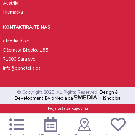
Austrija
Njemačka
KONTAKTIRAJTE NAS
oMedia d.o.o.
Džemala Bijedića 185
71000 Sarajevo
info@cjenoteka.ba
© Copyright 2025. All Rights Reserved.
Design &
Development By oMedia.ba
i
iShop.ba
Tvoja lista za kupovinu