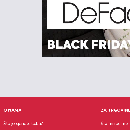
O NAMA
ZA TRGOVINE
Šta je cjenoteka.ba?
Šta mi radimo