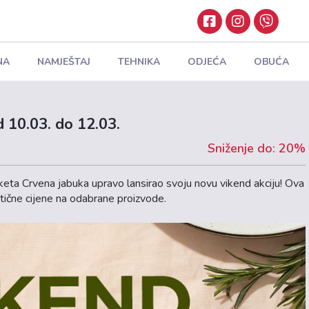
NA
NAMJEŠTAJ
TEHNIKA
ODJEĆA
OBUĆA
d 10.03. do 12.03.
Sniženje do: 20%
keta Crvena jabuka upravo lansirao svoju novu vikend akciju! Ova
stične cijene na odabrane proizvode.